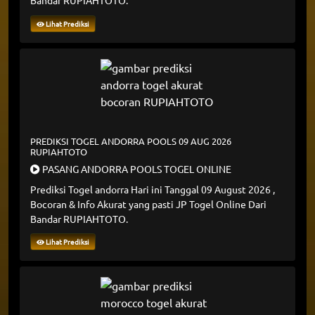
Lihat Prediksi
PREDIKSI TOGEL ANDORRA POOLS 09 AUG 2026
RUPIAHTOTO
PASANG ANDORRA POOLS TOGEL ONLINE
Prediksi Togel andorra Hari ini Tanggal 09 August 2026 ,
Bocoran & Info Akurat yang pasti JP Togel Online Dari
Bandar RUPIAHTOTO.
Lihat Prediksi