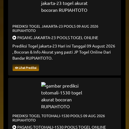
PREDIKSI TOGEL JAKARTA-23 POOLS 09 AUG 2026
RUPIAHTOTO
PASANG JAKARTA-23 POOLS TOGEL ONLINE
Prediksi Togel jakarta-23 Hari ini Tanggal 09 August 2026
, Bocoran & Info Akurat yang pasti JP Togel Online Dari
Bandar RUPIAHTOTO.
Lihat Prediksi
PREDIKSI TOGEL TOTOMALI-1530 POOLS 09 AUG 2026
RUPIAHTOTO
PASANG TOTOMALI-1530 POOLS TOGEL ONLINE