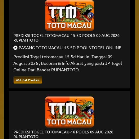
PREDIKSI TOGEL TOTOMACAU-15-5D POOLS 09 AUG 2026
RUPIAHTOTO
PASANG TOTOMACAU-15-5D POOLS TOGEL ONLINE
Prediksi Togel totomacau-15-5d Hari ini Tanggal 09
August 2026 , Bocoran & Info Akurat yang pasti JP Togel
Online Dari Bandar RUPIAHTOTO.
Lihat Prediksi
PREDIKSI TOGEL TOTOMACAU-16 POOLS 09 AUG 2026
RUPIAHTOTO