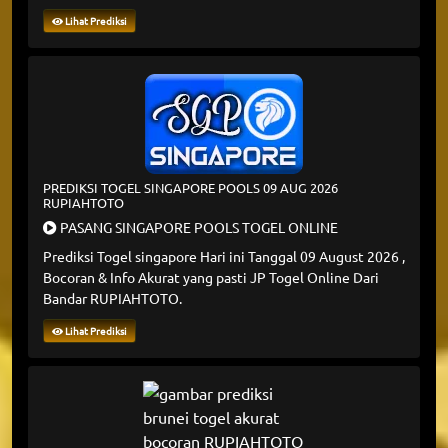
Lihat Prediksi
PREDIKSI TOGEL SINGAPORE POOLS 09 AUG 2026
RUPIAHTOTO
PASANG SINGAPORE POOLS TOGEL ONLINE
Prediksi Togel singapore Hari ini Tanggal 09 August 2026 ,
Bocoran & Info Akurat yang pasti JP Togel Online Dari
Bandar RUPIAHTOTO.
Lihat Prediksi