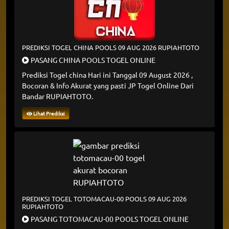
PREDIKSI TOGEL CHINA POOLS 09 AUG 2026 RUPIAHTOTO
PASANG CHINA POOLS TOGEL ONLINE
Prediksi Togel china Hari ini Tanggal 09 August 2026 ,
Bocoran & Info Akurat yang pasti JP Togel Online Dari
Bandar RUPIAHTOTO.
Lihat Prediksi
PREDIKSI TOGEL TOTOMACAU-00 POOLS 09 AUG 2026
RUPIAHTOTO
PASANG TOTOMACAU-00 POOLS TOGEL ONLINE