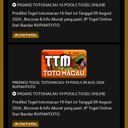
PASANG TOTOMACAU-16 POOLS TOGEL ONLINE
Prediksi Togel totomacau-16 Hari ini Tanggal 09 August
2026 , Bocoran & Info Akurat yang pasti JP Togel Online
Dari Bandar RUPIAHTOTO.
Lihat Prediksi
PREDIKSI TOGEL TOTOMACAU-19 POOLS 09 AUG 2026
RUPIAHTOTO
PASANG TOTOMACAU-19 POOLS TOGEL ONLINE
Prediksi Togel totomacau-19 Hari ini Tanggal 09 August
2026 , Bocoran & Info Akurat yang pasti JP Togel Online
Dari Bandar RUPIAHTOTO.
Lihat Prediksi