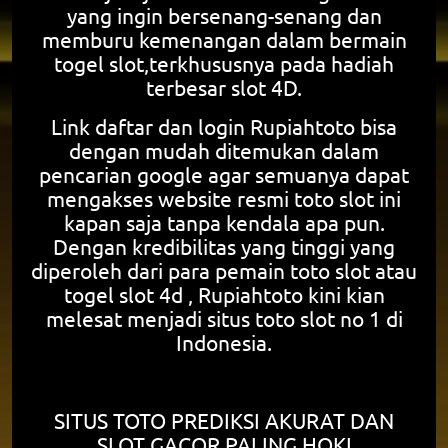
yang ingin bersenang-senang dan
memburu kemenangan dalam bermain
togel slot,terkhususnya pada hadiah
terbesar slot 4D.
Link daftar dan login Rupiahtoto bisa
dengan mudah ditemukan dalam
pencarian google agar semuanya dapat
mengakses website resmi toto slot ini
kapan saja tanpa kendala apa pun.
Dengan kredibilitas yang tinggi yang
diperoleh dari para pemain toto slot atau
togel slot 4d , Rupiahtoto kini kian
melesat menjadi situs toto slot no 1 di
Indonesia.
SITUS TOTO PREDIKSI AKURAT DAN
SLOT GACOR PALING HOKI