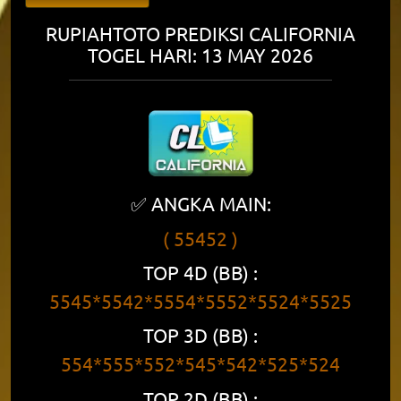
RUPIAHTOTO PREDIKSI CALIFORNIA
TOGEL HARI: 13 MAY 2026
✅ ANGKA MAIN:
( 55452 )
TOP 4D (BB) :
5545*5542*5554*5552*5524*5525
TOP 3D (BB) :
554*555*552*545*542*525*524
TOP 2D (BB) :