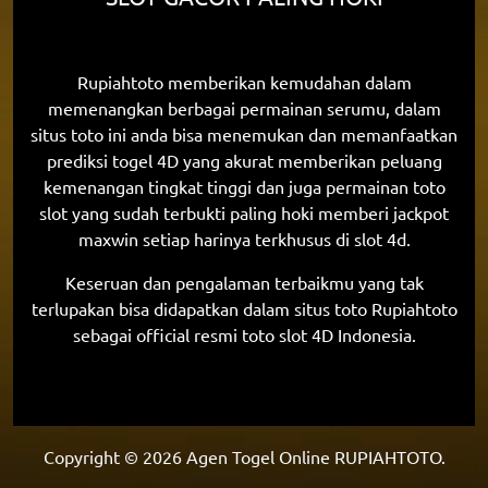
Rupiahtoto memberikan kemudahan dalam
memenangkan berbagai permainan serumu, dalam
situs toto ini anda bisa menemukan dan memanfaatkan
prediksi togel 4D yang akurat memberikan peluang
kemenangan tingkat tinggi dan juga permainan toto
slot yang sudah terbukti paling hoki memberi jackpot
maxwin setiap harinya terkhusus di slot 4d.
Keseruan dan pengalaman terbaikmu yang tak
terlupakan bisa didapatkan dalam situs toto Rupiahtoto
sebagai official resmi toto slot 4D Indonesia.
Copyright ©
2026
Agen Togel Online RUPIAHTOTO.