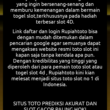
yang ingin bersenang-senang dan
memburu kemenangan dalam bermain
togel slot,terkhususnya pada hadiah
terbesar slot 4D.
Link daftar dan login Rupiahtoto bisa
dengan mudah ditemukan dalam
pencarian google agar semuanya dapat
mengakses website resmi toto slot ini
kapan saja tanpa kendala apa pun.
Dengan kredibilitas yang tinggi yang
diperoleh dari para pemain toto slot atau
togel slot 4d , Rupiahtoto kini kian
melesat menjadi situs toto slot no 1 di
Indonesia.
SITUS TOTO PREDIKSI AKURAT DAN
SLOT GACOR PALING HOKI