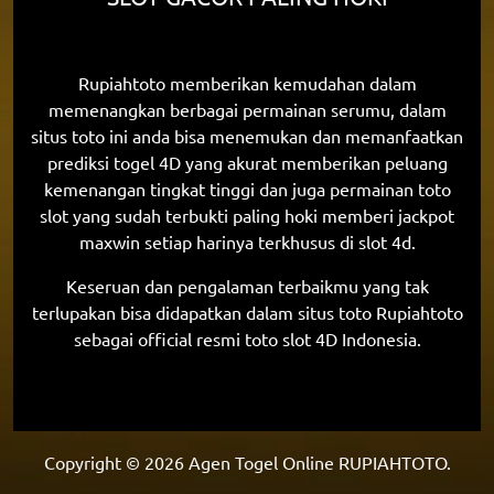
Rupiahtoto memberikan kemudahan dalam
memenangkan berbagai permainan serumu, dalam
situs toto ini anda bisa menemukan dan memanfaatkan
prediksi togel 4D yang akurat memberikan peluang
kemenangan tingkat tinggi dan juga permainan toto
slot yang sudah terbukti paling hoki memberi jackpot
maxwin setiap harinya terkhusus di slot 4d.
Keseruan dan pengalaman terbaikmu yang tak
terlupakan bisa didapatkan dalam situs toto Rupiahtoto
sebagai official resmi toto slot 4D Indonesia.
Copyright ©
2026
Agen Togel Online RUPIAHTOTO.