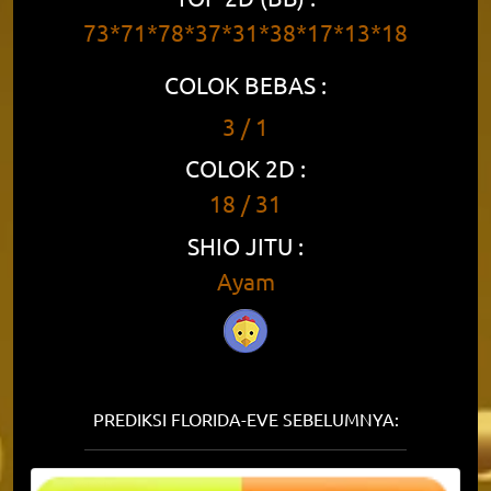
73*71*78*37*31*38*17*13*18
COLOK BEBAS :
3 / 1
COLOK 2D :
18 / 31
SHIO JITU :
Ayam
PREDIKSI FLORIDA-EVE SEBELUMNYA: