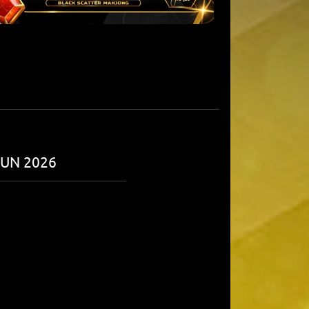
JUN 2026