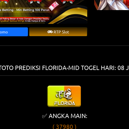
omo
RTP Slot
OTO PREDIKSI FLORIDA-MID TOGEL HARI: 08 
✅ ANGKA MAIN:
( 37980 )