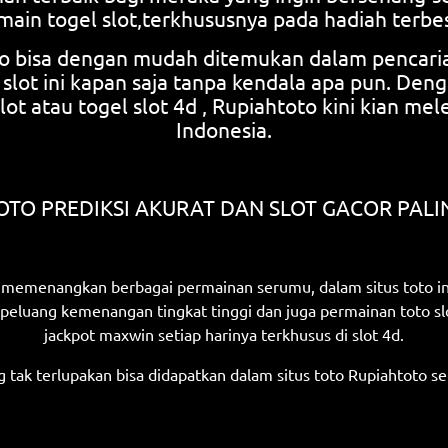
ain togel slot,terkhususnya pada hadiah terbes
oto bisa dengan mudah ditemukan dalam pencar
lot ini kapan saja tanpa kendala apa pun. Denga
ot atau togel slot 4d , Rupiahtoto kini kian mele
Indonesia.
TOTO PREDIKSI AKURAT DAN SLOT GACOR PALI
memenangkan berbagai permainan serumu, dalam situs toto i
peluang kemenangan tingkat tinggi dan juga permainan toto sl
jackpot maxwin setiap harinya terkhusus di slot 4d.
k terlupakan bisa didapatkan dalam situs toto Rupiahtoto seba