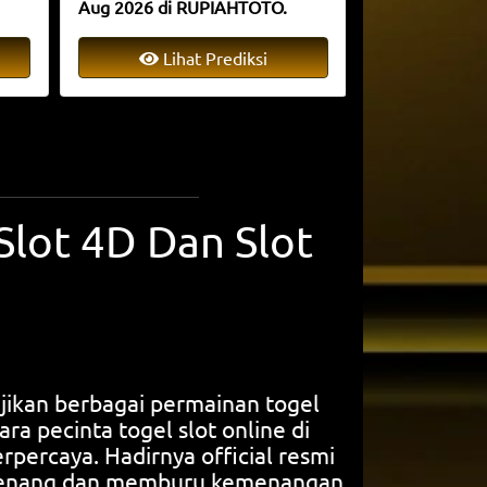
Aug 2026 di RUPIAHTOTO.
Aug 2026 di 
Lihat Prediksi
Liha
Slot 4D Dan Slot
ikan berbagai permainan togel
ra pecinta togel slot online di
percaya. Hadirnya official resmi
ng-senang dan memburu kemenangan