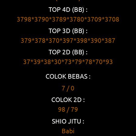
TOP 4D (BB) :
3798*3790*3789*3780*3709*3708
TOP 3D (BB) :
379*378*370*397*398*390*387
TOP 2D (BB) :
37*39*38*30*73*79*78*70*93
COLOK BEBAS :
7 / 0
COLOK 2D :
98 / 79
SHIO JITU :
Babi