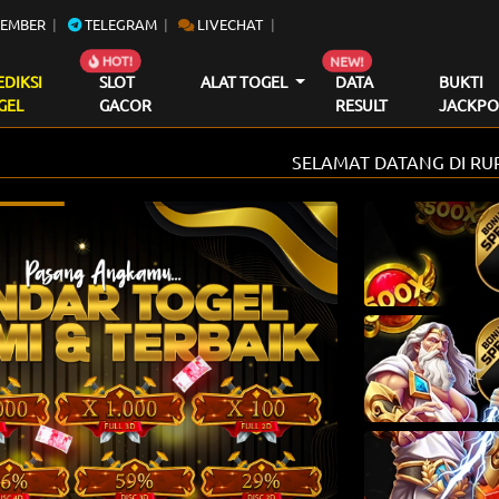
MEMBER
TELEGRAM
LIVECHAT
HOT!
NEW!
EDIKSI
SLOT
ALAT TOGEL
DATA
BUKTI
GEL
GACOR
RESULT
JACKPO
SELAMAT DATANG DI RUPIAH