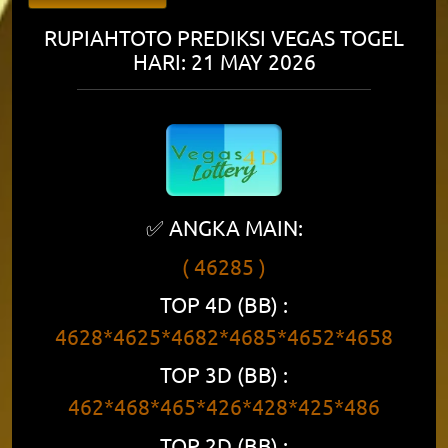
RUPIAHTOTO PREDIKSI VEGAS TOGEL
HARI: 21 MAY 2026
✅ ANGKA MAIN:
( 46285 )
TOP 4D (BB) :
4628*4625*4682*4685*4652*4658
TOP 3D (BB) :
462*468*465*426*428*425*486
TOP 2D (BB) :