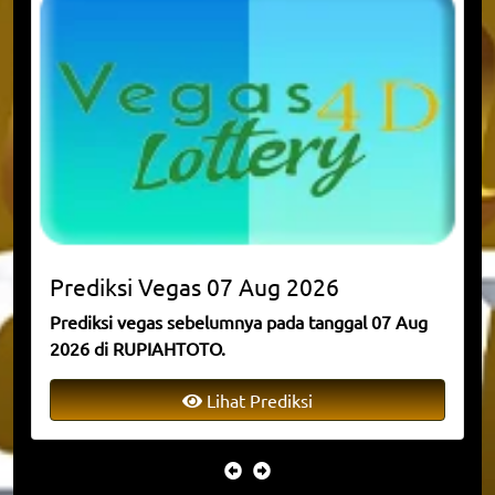
Prediksi
Vegas
07 Aug 2026
Prediksi vegas sebelumnya pada tanggal 07 Aug
2026 di RUPIAHTOTO.
Lihat Prediksi