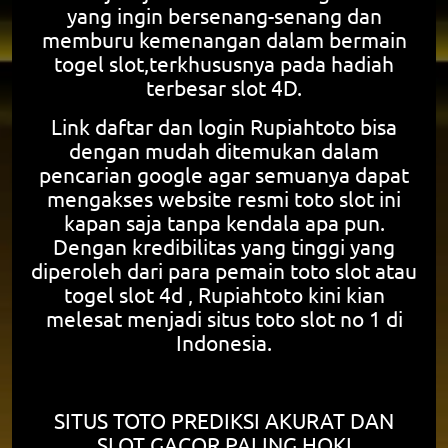
yang ingin bersenang-senang dan
memburu kemenangan dalam bermain
togel slot,terkhususnya pada hadiah
terbesar slot 4D.
Link daftar dan login Rupiahtoto bisa
dengan mudah ditemukan dalam
pencarian google agar semuanya dapat
mengakses website resmi toto slot ini
kapan saja tanpa kendala apa pun.
Dengan kredibilitas yang tinggi yang
diperoleh dari para pemain toto slot atau
togel slot 4d , Rupiahtoto kini kian
melesat menjadi situs toto slot no 1 di
Indonesia.
SITUS TOTO PREDIKSI AKURAT DAN
SLOT GACOR PALING HOKI