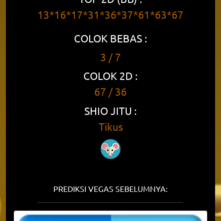
13*16*17*31*36*37*61*63*67
COLOK BEBAS :
3 / 7
COLOK 2D :
67 / 36
SHIO JITU :
Tikus
PREDIKSI VEGAS SEBELUMNYA: