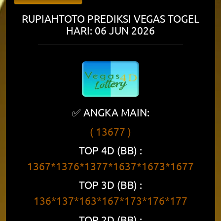
RUPIAHTOTO PREDIKSI VEGAS TOGEL
HARI: 06 JUN 2026
✅ ANGKA MAIN:
( 13677 )
TOP 4D (BB) :
1367*1376*1377*1637*1673*1677
TOP 3D (BB) :
136*137*163*167*173*176*177
TOP 2D (BB) :